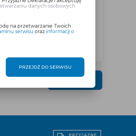
 Przyjazne Deklaracje i akceptuję
rzetwarzaniu danych osobowych
atkowej w wysokości
od 19 zł
netto
odę na przetwarzanie Twoich
aminu serwisu
oraz
informacji o
PRZEJDŹ DO SERWISU
DALEJ