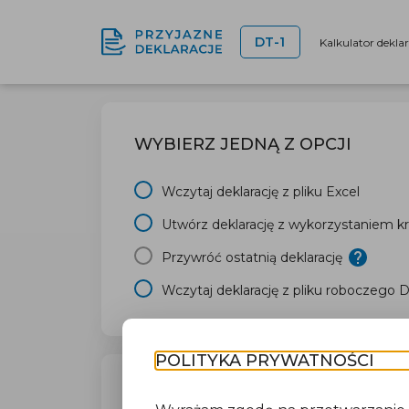
DT-1
Kalkulator dekla
WYBIERZ JEDNĄ Z OPCJI
Wczytaj deklarację z pliku Excel
Utwórz deklarację z wykorzystaniem kr
Przywróć ostatnią deklarację
Wczytaj deklarację z pliku roboczego 
POLITYKA PRYWATNOŚCI
TWÓJ URZĄD