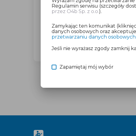
Wyrażam zgodę na przetwarzanie da
Regulamin serwisu (szczegóły do
przez O4b Sp. z o.o.
).
Dla wybranego miasta poprosimy C
(23,27 zł brutto).
Zamykając ten komunikat (kliknięc
Nie martw się o płatność, jeśli mas
danych osobowych oraz akceptujesz
przetwarzaniu danych osobowych
Więcej informacji znajdziesz w doku
Jeśli nie wyrażasz zgody zamknij k
Zapamiętaj mój wybór