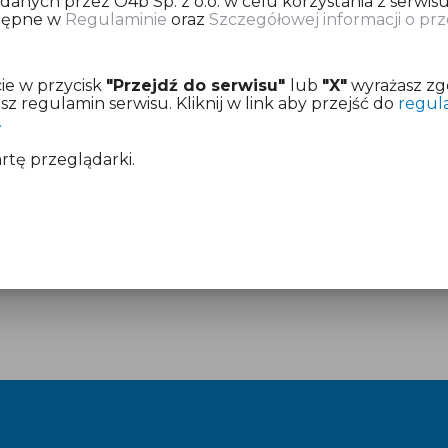
nych przez O4b Sp. z o.o. w celu korzystania z serwisu
stępne w
Regulaminie
oraz
Szczegółowej informacji o p
ię o dokonanie opłaty za przygotowanie deklaracji pod
ie w przycisk
"Przejdź do serwisu"
lub
"X"
wyrażasz zg
z już aktywny dostęp.
 regulamin serwisu. Kliknij w link aby przejść do
regul
.
mentach:
Regulamin
i
Cennik
artę przeglądarki.