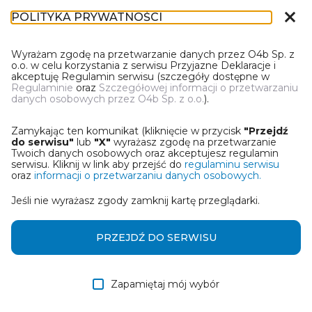
close
POLITYKA PRYWATNOŚCI
DT-1
Wyrażam zgodę na przetwarzanie danych przez O4b Sp. z
o.o. w celu korzystania z serwisu Przyjazne Deklaracje i
akceptuję Regulamin serwisu (szczegóły dostępne w
Regulaminie
oraz
Szczegółowej informacji o przetwarzaniu
danych osobowych przez O4b Sp. z o.o.
).
WYBIERZ JEDNĄ Z OPCJI
Zamykając ten komunikat (kliknięcie w przycisk
"Przejdź
Wczytaj deklarację z pliku Excel
do serwisu"
lub
"X"
wyrażasz zgodę na przetwarzanie
Twoich danych osobowych oraz akceptujesz regulamin
serwisu. Kliknij w link aby przejść do
regulaminu serwisu
Utwórz deklarację z wykorzystaniem kreatora online
oraz
informacji o przetwarzaniu danych osobowych.
Jeśli nie wyrażasz zgody zamknij kartę przeglądarki.
Przywróć ostatnią deklarację
Wczytaj deklarację z pliku roboczego DEK
PRZEJDŹ DO SERWISU
Zapamiętaj mój wybór
DALEJ