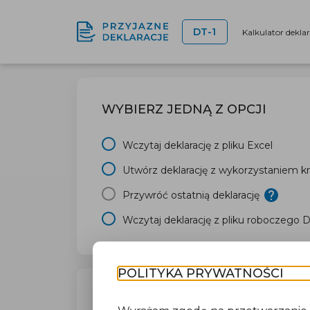
DT-1
Kalkulator dekla
WYBIERZ JEDNĄ Z OPCJI
Wczytaj deklarację z pliku Excel
Utwórz deklarację z wykorzystaniem kr
Przywróć ostatnią deklarację
Wczytaj deklarację z pliku roboczego 
POLITYKA PRYWATNOŚCI
TWÓJ URZĄD