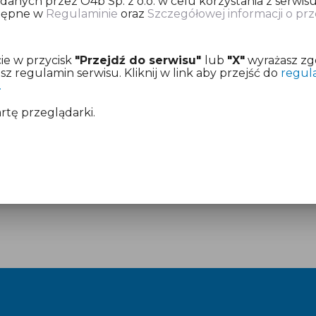
nych przez O4b Sp. z o.o. w celu korzystania z serwisu
stępne w
Regulaminie
oraz
Szczegółowej informacji o p
ię o dokonanie opłaty za przygotowanie deklaracji pod
ie w przycisk
"Przejdź do serwisu"
lub
"X"
wyrażasz zg
z już aktywny dostęp.
 regulamin serwisu. Kliknij w link aby przejść do
regul
.
mentach:
Regulamin
i
Cennik
artę przeglądarki.