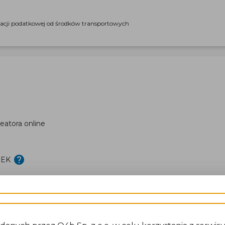
racji podatkowej od środków transportowych
eatora online
DEK