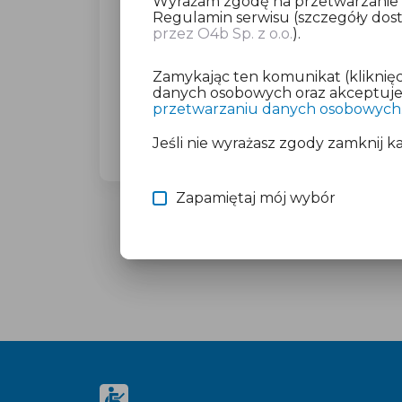
Wyrażam zgodę na przetwarzanie da
Regulamin serwisu (szczegóły do
przez O4b Sp. z o.o.
).
Dla wybranego miasta poprosimy C
(23,27 zł brutto).
Zamykając ten komunikat (kliknięc
Nie martw się o płatność, jeśli mas
danych osobowych oraz akceptujesz
przetwarzaniu danych osobowych
Więcej informacji znajdziesz w doku
Jeśli nie wyrażasz zgody zamknij k
Zapamiętaj mój wybór