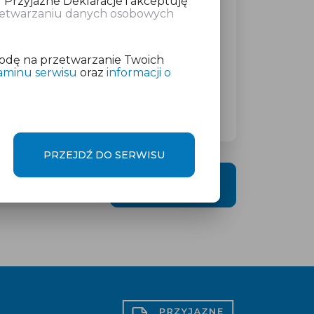
 Przyjazne Deklaracje i akceptuję
rzetwarzaniu danych osobowych
atkowej w wysokości
od 19 zł
netto
odę na przetwarzanie Twoich
aminu serwisu
oraz
informacji o
PRZEJDŹ DO SERWISU
DALEJ