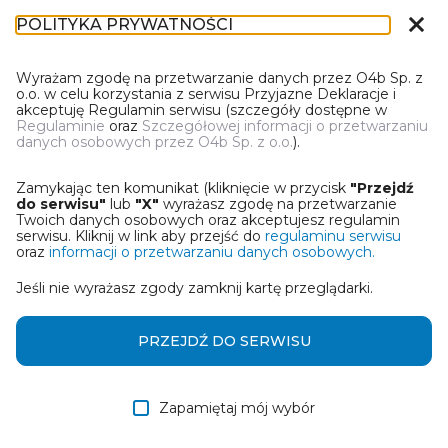
close
POLITYKA PRYWATNOŚCI
DT-1
Wyrażam zgodę na przetwarzanie danych przez O4b Sp. z
o.o. w celu korzystania z serwisu Przyjazne Deklaracje i
akceptuję Regulamin serwisu (szczegóły dostępne w
Regulaminie
oraz
Szczegółowej informacji o przetwarzaniu
danych osobowych przez O4b Sp. z o.o.
).
WYBIERZ JEDNĄ Z OPCJI
Zamykając ten komunikat (kliknięcie w przycisk
"Przejdź
Wczytaj deklarację z pliku Excel
do serwisu"
lub
"X"
wyrażasz zgodę na przetwarzanie
Twoich danych osobowych oraz akceptujesz regulamin
serwisu. Kliknij w link aby przejść do
regulaminu serwisu
Utwórz deklarację z wykorzystaniem kreatora online
oraz
informacji o przetwarzaniu danych osobowych.
Jeśli nie wyrażasz zgody zamknij kartę przeglądarki.
Przywróć ostatnią deklarację
Wczytaj deklarację z pliku roboczego DEK
PRZEJDŹ DO SERWISU
Zapamiętaj mój wybór
DALEJ