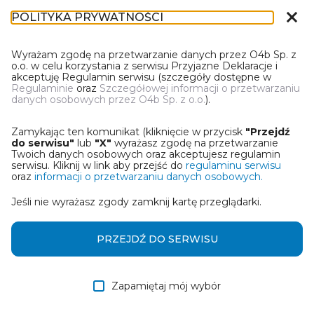
close
POLITYKA PRYWATNOŚCI
DT-1
Wyrażam zgodę na przetwarzanie danych przez O4b Sp. z
o.o. w celu korzystania z serwisu Przyjazne Deklaracje i
akceptuję Regulamin serwisu (szczegóły dostępne w
Regulaminie
oraz
Szczegółowej informacji o przetwarzaniu
danych osobowych przez O4b Sp. z o.o.
).
WYBIERZ JEDNĄ Z OPCJI
Zamykając ten komunikat (kliknięcie w przycisk
"Przejdź
Wczytaj deklarację z pliku Excel
do serwisu"
lub
"X"
wyrażasz zgodę na przetwarzanie
Twoich danych osobowych oraz akceptujesz regulamin
serwisu. Kliknij w link aby przejść do
regulaminu serwisu
Utwórz deklarację z wykorzystaniem kreatora online
oraz
informacji o przetwarzaniu danych osobowych.
Jeśli nie wyrażasz zgody zamknij kartę przeglądarki.
Przywróć ostatnią deklarację
Wczytaj deklarację z pliku roboczego DEK
PRZEJDŹ DO SERWISU
Zapamiętaj mój wybór
DALEJ