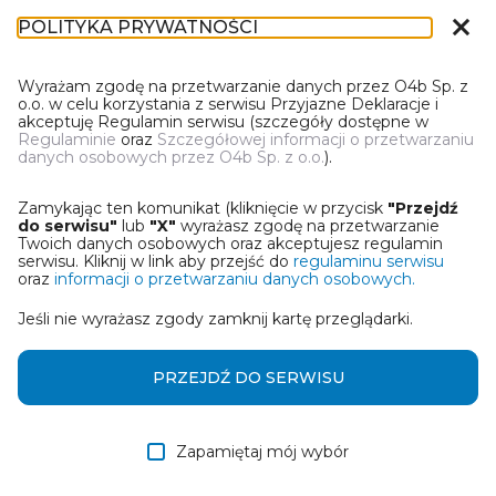
close
POLITYKA PRYWATNOŚCI
DT-1
Wyrażam zgodę na przetwarzanie danych przez O4b Sp. z
o.o. w celu korzystania z serwisu Przyjazne Deklaracje i
akceptuję Regulamin serwisu (szczegóły dostępne w
Regulaminie
oraz
Szczegółowej informacji o przetwarzaniu
danych osobowych przez O4b Sp. z o.o.
).
WYBIERZ JEDNĄ Z OPCJI
Zamykając ten komunikat (kliknięcie w przycisk
"Przejdź
Wczytaj deklarację z pliku Excel
do serwisu"
lub
"X"
wyrażasz zgodę na przetwarzanie
Twoich danych osobowych oraz akceptujesz regulamin
serwisu. Kliknij w link aby przejść do
regulaminu serwisu
Utwórz deklarację z wykorzystaniem kreatora online
oraz
informacji o przetwarzaniu danych osobowych.
Jeśli nie wyrażasz zgody zamknij kartę przeglądarki.
Przywróć ostatnią deklarację
Wczytaj deklarację z pliku roboczego DEK
PRZEJDŹ DO SERWISU
Zapamiętaj mój wybór