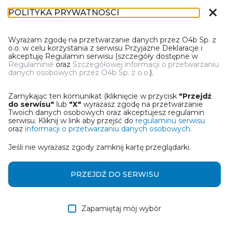
close
POLITYKA PRYWATNOŚCI
IL-1
Wyrażam zgodę na przetwarzanie danych przez O4b Sp. z
o.o. w celu korzystania z serwisu Przyjazne Deklaracje i
akceptuję Regulamin serwisu (szczegóły dostępne w
Regulaminie
oraz
Szczegółowej informacji o przetwarzaniu
danych osobowych przez O4b Sp. z o.o.
).
WYBIERZ JEDNĄ Z OPCJI
Zamykając ten komunikat (kliknięcie w przycisk
"Przejdź
Utwórz informację z wykorzystaniem kreatora online
do serwisu"
lub
"X"
wyrażasz zgodę na przetwarzanie
Twoich danych osobowych oraz akceptujesz regulamin
serwisu. Kliknij w link aby przejść do
regulaminu serwisu
Przywróć ostatnią informację
oraz
informacji o przetwarzaniu danych osobowych.
Jeśli nie wyrażasz zgody zamknij kartę przeglądarki.
Wczytaj informację z pliku roboczego DEK
Otrzymałem/am informację od współwłaściciela
PRZEJDŹ DO SERWISU
w formie pliku roboczego DEK
Zapamiętaj mój wybór