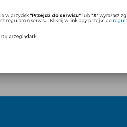
ie w przycisk
"Przejdź do serwisu"
lub
"X"
wyrażasz zg
 regulamin serwisu. Kliknij w link aby przejść do
regul
.
artę przeglądarki.