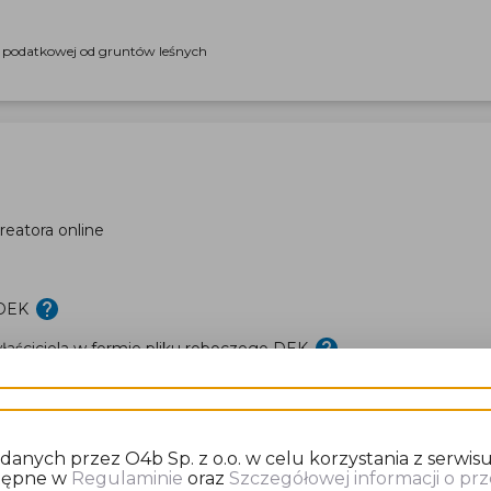
i podatkowej od gruntów leśnych
eatora online
 DEK
aściciela w formie pliku roboczego DEK
nych przez O4b Sp. z o.o. w celu korzystania z serwisu
stępne w
Regulaminie
oraz
Szczegółowej informacji o p