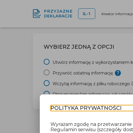
IL-1
Kreator informacj
WYBIERZ JEDNĄ Z OPCJI
Utwórz informację z wykorzystaniem kr
Przywróć ostatnią informację
Wczytaj informację z pliku roboczego
Otrzymałem/am informację od współwł
POLITYKA PRYWATNOŚCI
Wyrażam zgodę na przetwarzanie da
Regulamin serwisu (szczegóły do