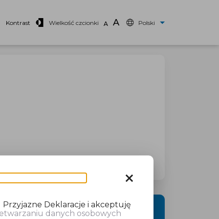
A
Kontrast
Wielkość czcionki
Polski
A
close
 Przyjazne Deklaracje i akceptuję
DALEJ
rzetwarzaniu danych osobowych