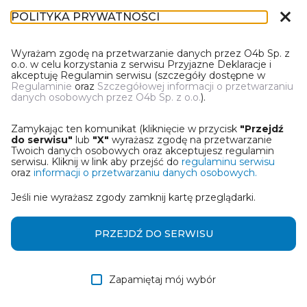
close
POLITYKA PRYWATNOŚCI
IL-1
Wyrażam zgodę na przetwarzanie danych przez O4b Sp. z
o.o. w celu korzystania z serwisu Przyjazne Deklaracje i
akceptuję Regulamin serwisu (szczegóły dostępne w
Regulaminie
oraz
Szczegółowej informacji o przetwarzaniu
danych osobowych przez O4b Sp. z o.o.
).
WYBIERZ JEDNĄ Z OPCJI
Zamykając ten komunikat (kliknięcie w przycisk
"Przejdź
Utwórz informację z wykorzystaniem kreatora online
do serwisu"
lub
"X"
wyrażasz zgodę na przetwarzanie
Twoich danych osobowych oraz akceptujesz regulamin
serwisu. Kliknij w link aby przejść do
regulaminu serwisu
Przywróć ostatnią informację
oraz
informacji o przetwarzaniu danych osobowych.
Jeśli nie wyrażasz zgody zamknij kartę przeglądarki.
Wczytaj informację z pliku roboczego DEK
Otrzymałem/am informację od współwłaściciela
PRZEJDŹ DO SERWISU
w formie pliku roboczego DEK
Zapamiętaj mój wybór