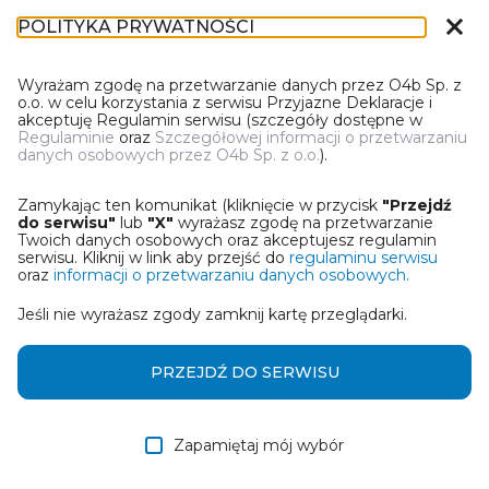
close
POLITYKA PRYWATNOŚCI
IL-1
Wyrażam zgodę na przetwarzanie danych przez O4b Sp. z
o.o. w celu korzystania z serwisu Przyjazne Deklaracje i
akceptuję Regulamin serwisu (szczegóły dostępne w
Regulaminie
oraz
Szczegółowej informacji o przetwarzaniu
danych osobowych przez O4b Sp. z o.o.
).
WYBIERZ JEDNĄ Z OPCJI
Zamykając ten komunikat (kliknięcie w przycisk
"Przejdź
Utwórz informację z wykorzystaniem kreatora online
do serwisu"
lub
"X"
wyrażasz zgodę na przetwarzanie
Twoich danych osobowych oraz akceptujesz regulamin
serwisu. Kliknij w link aby przejść do
regulaminu serwisu
Przywróć ostatnią informację
oraz
informacji o przetwarzaniu danych osobowych.
Jeśli nie wyrażasz zgody zamknij kartę przeglądarki.
Wczytaj informację z pliku roboczego DEK
Otrzymałem/am informację od współwłaściciela
PRZEJDŹ DO SERWISU
w formie pliku roboczego DEK
Zapamiętaj mój wybór
DALEJ