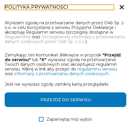
close
POLITYKA PRYWATNOŚCI
IL-1
Wyrażam zgodę na przetwarzanie danych przez O4b Sp. z
o.o. w celu korzystania z serwisu Przyjazne Deklaracje i
akceptuję Regulamin serwisu (szczegóły dostępne w
Regulaminie
oraz
Szczegółowej informacji o przetwarzaniu
danych osobowych przez O4b Sp. z o.o.
).
WYBIERZ JEDNĄ Z OPCJI
Zamykając ten komunikat (kliknięcie w przycisk
"Przejdź
Utwórz informację z wykorzystaniem kreatora online
do serwisu"
lub
"X"
wyrażasz zgodę na przetwarzanie
Twoich danych osobowych oraz akceptujesz regulamin
serwisu. Kliknij w link aby przejść do
regulaminu serwisu
Przywróć ostatnią informację
oraz
informacji o przetwarzaniu danych osobowych.
Jeśli nie wyrażasz zgody zamknij kartę przeglądarki.
Wczytaj informację z pliku roboczego DEK
Otrzymałem/am informację od współwłaściciela
PRZEJDŹ DO SERWISU
w formie pliku roboczego DEK
Zapamiętaj mój wybór