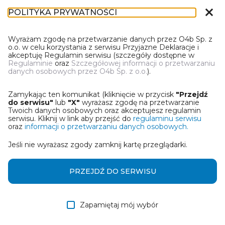
close
POLITYKA PRYWATNOŚCI
IL-1
Wyrażam zgodę na przetwarzanie danych przez O4b Sp. z
o.o. w celu korzystania z serwisu Przyjazne Deklaracje i
akceptuję Regulamin serwisu (szczegóły dostępne w
Regulaminie
oraz
Szczegółowej informacji o przetwarzaniu
danych osobowych przez O4b Sp. z o.o.
).
WYBIERZ JEDNĄ Z OPCJI
Zamykając ten komunikat (kliknięcie w przycisk
"Przejdź
Utwórz informację z wykorzystaniem kreatora online
do serwisu"
lub
"X"
wyrażasz zgodę na przetwarzanie
Twoich danych osobowych oraz akceptujesz regulamin
serwisu. Kliknij w link aby przejść do
regulaminu serwisu
Przywróć ostatnią informację
oraz
informacji o przetwarzaniu danych osobowych.
Jeśli nie wyrażasz zgody zamknij kartę przeglądarki.
Wczytaj informację z pliku roboczego DEK
Otrzymałem/am informację od współwłaściciela
PRZEJDŹ DO SERWISU
w formie pliku roboczego DEK
Zapamiętaj mój wybór