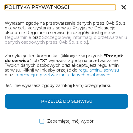
close
POLITYKA PRYWATNOŚCI
IL-1
Wyrażam zgodę na przetwarzanie danych przez O4b Sp. z
o.o. w celu korzystania z serwisu Przyjazne Deklaracje i
akceptuję Regulamin serwisu (szczegóły dostępne w
Regulaminie
oraz
Szczegółowej informacji o przetwarzaniu
danych osobowych przez O4b Sp. z o.o.
).
WYBIERZ JEDNĄ Z OPCJI
Zamykając ten komunikat (kliknięcie w przycisk
"Przejdź
Utwórz informację z wykorzystaniem kreatora online
do serwisu"
lub
"X"
wyrażasz zgodę na przetwarzanie
Twoich danych osobowych oraz akceptujesz regulamin
serwisu. Kliknij w link aby przejść do
regulaminu serwisu
Przywróć ostatnią informację
oraz
informacji o przetwarzaniu danych osobowych.
Jeśli nie wyrażasz zgody zamknij kartę przeglądarki.
Wczytaj informację z pliku roboczego DEK
Otrzymałem/am informację od współwłaściciela
PRZEJDŹ DO SERWISU
w formie pliku roboczego DEK
Zapamiętaj mój wybór