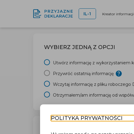
IL-1
Kreator informacj
WYBIERZ JEDNĄ Z OPCJI
Utwórz informację z wykorzystaniem kr
Przywróć ostatnią informację
Wczytaj informację z pliku roboczego
Otrzymałem/am informację od współwł
POLITYKA PRYWATNOŚCI
TWÓJ URZĄD