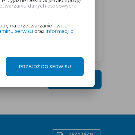
 Przyjazne Deklaracje i akceptuję
rzetwarzaniu danych osobowych
atkowej w wysokości
od 19 zł
netto
odę na przetwarzanie Twoich
aminu serwisu
oraz
informacji o
PRZEJDŹ DO SERWISU
DALEJ