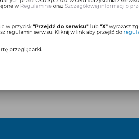
nych przez O4b Sp. z o.o. w celu korzystania z serwisu
stępne w
Regulaminie
oraz
Szczegółowej informacji o p
ię o dokonanie opłaty za przygotowanie informacji pod
ie w przycisk
"Przejdź do serwisu"
lub
"X"
wyrażasz zg
z już aktywny dostęp.
 regulamin serwisu. Kliknij w link aby przejść do
regul
.
mentach:
Regulamin
i
Cennik
artę przeglądarki.