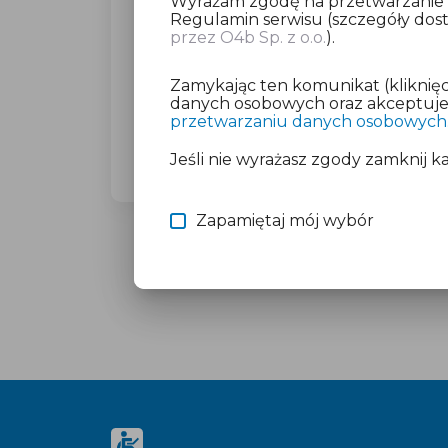
Wyrażam zgodę na przetwarzanie da
Regulamin serwisu (szczegóły do
przez O4b Sp. z o.o.
).
Dla wybranego miasta poprosimy C
(23,27 zł brutto).
Zamykając ten komunikat (kliknięc
Nie martw się o płatność, jeśli mas
danych osobowych oraz akceptujesz
przetwarzaniu danych osobowych
Więcej informacji znajdziesz w doku
Jeśli nie wyrażasz zgody zamknij k
Zapamiętaj mój wybór