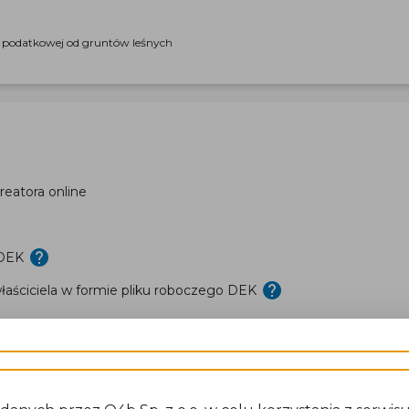
i podatkowej od gruntów leśnych
eatora online
 DEK
aściciela w formie pliku roboczego DEK