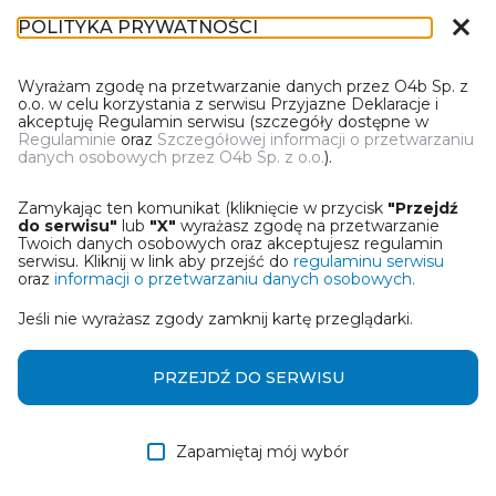
close
POLITYKA PRYWATNOŚCI
IL-1
Wyrażam zgodę na przetwarzanie danych przez O4b Sp. z
o.o. w celu korzystania z serwisu Przyjazne Deklaracje i
akceptuję Regulamin serwisu (szczegóły dostępne w
Regulaminie
oraz
Szczegółowej informacji o przetwarzaniu
danych osobowych przez O4b Sp. z o.o.
).
WYBIERZ JEDNĄ Z OPCJI
Zamykając ten komunikat (kliknięcie w przycisk
"Przejdź
Utwórz informację z wykorzystaniem kreatora online
do serwisu"
lub
"X"
wyrażasz zgodę na przetwarzanie
Twoich danych osobowych oraz akceptujesz regulamin
serwisu. Kliknij w link aby przejść do
regulaminu serwisu
Przywróć ostatnią informację
oraz
informacji o przetwarzaniu danych osobowych.
Jeśli nie wyrażasz zgody zamknij kartę przeglądarki.
Wczytaj informację z pliku roboczego DEK
Otrzymałem/am informację od współwłaściciela
PRZEJDŹ DO SERWISU
w formie pliku roboczego DEK
Zapamiętaj mój wybór
DALEJ