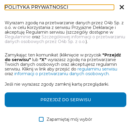
close
POLITYKA PRYWATNOŚCI
IL-1
Wyrażam zgodę na przetwarzanie danych przez O4b Sp. z
o.o. w celu korzystania z serwisu Przyjazne Deklaracje i
akceptuję Regulamin serwisu (szczegóły dostępne w
Regulaminie
oraz
Szczegółowej informacji o przetwarzaniu
danych osobowych przez O4b Sp. z o.o.
).
WYBIERZ JEDNĄ Z OPCJI
Zamykając ten komunikat (kliknięcie w przycisk
"Przejdź
Utwórz informację z wykorzystaniem kreatora online
do serwisu"
lub
"X"
wyrażasz zgodę na przetwarzanie
Twoich danych osobowych oraz akceptujesz regulamin
serwisu. Kliknij w link aby przejść do
regulaminu serwisu
Przywróć ostatnią informację
oraz
informacji o przetwarzaniu danych osobowych.
Jeśli nie wyrażasz zgody zamknij kartę przeglądarki.
Wczytaj informację z pliku roboczego DEK
Otrzymałem/am informację od współwłaściciela
PRZEJDŹ DO SERWISU
w formie pliku roboczego DEK
Zapamiętaj mój wybór