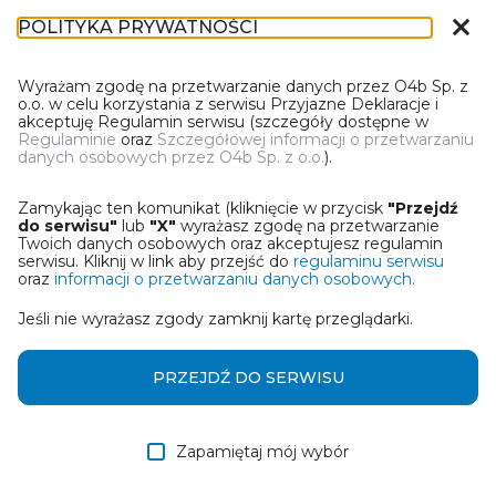
close
POLITYKA PRYWATNOŚCI
IL-1
Wyrażam zgodę na przetwarzanie danych przez O4b Sp. z
o.o. w celu korzystania z serwisu Przyjazne Deklaracje i
akceptuję Regulamin serwisu (szczegóły dostępne w
Regulaminie
oraz
Szczegółowej informacji o przetwarzaniu
danych osobowych przez O4b Sp. z o.o.
).
WYBIERZ JEDNĄ Z OPCJI
Zamykając ten komunikat (kliknięcie w przycisk
"Przejdź
Utwórz informację z wykorzystaniem kreatora online
do serwisu"
lub
"X"
wyrażasz zgodę na przetwarzanie
Twoich danych osobowych oraz akceptujesz regulamin
serwisu. Kliknij w link aby przejść do
regulaminu serwisu
Przywróć ostatnią informację
oraz
informacji o przetwarzaniu danych osobowych.
Jeśli nie wyrażasz zgody zamknij kartę przeglądarki.
Wczytaj informację z pliku roboczego DEK
Otrzymałem/am informację od współwłaściciela
PRZEJDŹ DO SERWISU
w formie pliku roboczego DEK
Zapamiętaj mój wybór
DALEJ