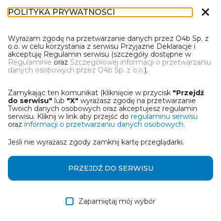
close
POLITYKA PRYWATNOŚCI
IL-1
Wyrażam zgodę na przetwarzanie danych przez O4b Sp. z
o.o. w celu korzystania z serwisu Przyjazne Deklaracje i
akceptuję Regulamin serwisu (szczegóły dostępne w
Regulaminie
oraz
Szczegółowej informacji o przetwarzaniu
danych osobowych przez O4b Sp. z o.o.
).
WYBIERZ JEDNĄ Z OPCJI
Zamykając ten komunikat (kliknięcie w przycisk
"Przejdź
Utwórz informację z wykorzystaniem kreatora online
do serwisu"
lub
"X"
wyrażasz zgodę na przetwarzanie
Twoich danych osobowych oraz akceptujesz regulamin
serwisu. Kliknij w link aby przejść do
regulaminu serwisu
Przywróć ostatnią informację
oraz
informacji o przetwarzaniu danych osobowych.
Jeśli nie wyrażasz zgody zamknij kartę przeglądarki.
Wczytaj informację z pliku roboczego DEK
Otrzymałem/am informację od współwłaściciela
PRZEJDŹ DO SERWISU
w formie pliku roboczego DEK
Zapamiętaj mój wybór