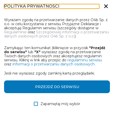
close
POLITYKA PRYWATNOŚCI
IL-1
Wyrażam zgodę na przetwarzanie danych przez O4b Sp. z
o.o. w celu korzystania z serwisu Przyjazne Deklaracje i
akceptuję Regulamin serwisu (szczegóły dostępne w
Regulaminie
oraz
Szczegółowej informacji o przetwarzaniu
danych osobowych przez O4b Sp. z o.o.
).
WYBIERZ JEDNĄ Z OPCJI
Zamykając ten komunikat (kliknięcie w przycisk
"Przejdź
Utwórz informację z wykorzystaniem kreatora online
do serwisu"
lub
"X"
wyrażasz zgodę na przetwarzanie
Twoich danych osobowych oraz akceptujesz regulamin
serwisu. Kliknij w link aby przejść do
regulaminu serwisu
Przywróć ostatnią informację
oraz
informacji o przetwarzaniu danych osobowych.
Jeśli nie wyrażasz zgody zamknij kartę przeglądarki.
Wczytaj informację z pliku roboczego DEK
Otrzymałem/am informację od współwłaściciela
PRZEJDŹ DO SERWISU
w formie pliku roboczego DEK
Zapamiętaj mój wybór