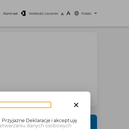
A
Kontrast
Wielkość czcionki
Polski
A
close
 Przyjazne Deklaracje i akceptuję
DALEJ
rzetwarzaniu danych osobowych