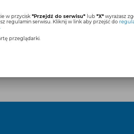
ie w przycisk
"Przejdź do serwisu"
lub
"X"
wyrażasz zg
 regulamin serwisu. Kliknij w link aby przejść do
regul
.
artę przeglądarki.