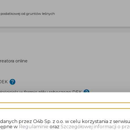
i podatkowej od gruntów leśnych
eatora online
 DEK
aściciela w formie pliku roboczego DEK
nych przez O4b Sp. z o.o. w celu korzystania z serwisu
stępne w
Regulaminie
oraz
Szczegółowej informacji o p