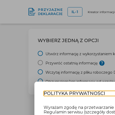
IL-1
Kreator informacj
WYBIERZ JEDNĄ Z OPCJI
Utwórz informację z wykorzystaniem kr
Przywróć ostatnią informację
Wczytaj informację z pliku roboczego
Otrzymałem/am informację od współwł
POLITYKA PRYWATNOŚCI
Wyrażam zgodę na przetwarzanie da
Regulamin serwisu (szczegóły do