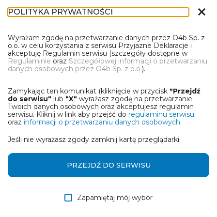
close
POLITYKA PRYWATNOŚCI
IN-1
Wyrażam zgodę na przetwarzanie danych przez O4b Sp. z
o.o. w celu korzystania z serwisu Przyjazne Deklaracje i
akceptuję Regulamin serwisu (szczegóły dostępne w
Regulaminie
oraz
Szczegółowej informacji o przetwarzaniu
danych osobowych przez O4b Sp. z o.o.
).
WYBIERZ JEDNĄ Z OPCJI
Zamykając ten komunikat (kliknięcie w przycisk
"Przejdź
Utwórz informację z wykorzystaniem kreatora online
do serwisu"
lub
"X"
wyrażasz zgodę na przetwarzanie
Twoich danych osobowych oraz akceptujesz regulamin
serwisu. Kliknij w link aby przejść do
regulaminu serwisu
Przywróć ostatnią informację
oraz
informacji o przetwarzaniu danych osobowych.
Jeśli nie wyrażasz zgody zamknij kartę przeglądarki.
Wczytaj informację z pliku roboczego DEK
Otrzymałem/am informację od współwłaściciela
PRZEJDŹ DO SERWISU
w formie pliku roboczego DEK
Zapamiętaj mój wybór