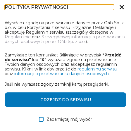
close
POLITYKA PRYWATNOŚCI
IN-1
Wyrażam zgodę na przetwarzanie danych przez O4b Sp. z
o.o. w celu korzystania z serwisu Przyjazne Deklaracje i
akceptuję Regulamin serwisu (szczegóły dostępne w
Regulaminie
oraz
Szczegółowej informacji o przetwarzaniu
danych osobowych przez O4b Sp. z o.o.
).
PIERWSZY RAZ W PRZYJAZNYCH
DEKLARACJACH?
Zamykając ten komunikat (kliknięcie w przycisk
"Przejdź
Mamy coś dla Ciebie! Zanim zaczniesz pracę z kreatorem
do serwisu"
lub
"X"
wyrażasz zgodę na przetwarzanie
informacji podatkowej zapoznaj się z tutorialami:
Twoich danych osobowych oraz akceptujesz regulamin
serwisu. Kliknij w link aby przejść do
regulaminu serwisu
oraz
informacji o przetwarzaniu danych osobowych.
Jeśli nie wyrażasz zgody zamknij kartę przeglądarki.
Jak wypełnić IN-1 w
Obejrzyj video
przypadku zgłoszenia
mieszkania?
PRZEJDŹ DO SERWISU
Zapamiętaj mój wybór
Jak wypełnić IN-1 w
Obejrzyj video
przypadku zgłoszenia