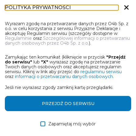
close
POLITYKA PRYWATNOŚCI
IN-1
Wyrażam zgodę na przetwarzanie danych przez O4b Sp. z
o.o. w celu korzystania z serwisu Przyjazne Deklaracje i
akceptuję Regulamin serwisu (szczegóły dostępne w
Regulaminie
oraz
Szczegółowej informacji o przetwarzaniu
danych osobowych przez O4b Sp. z o.o.
).
WYBIERZ JEDNĄ Z OPCJI
Zamykając ten komunikat (kliknięcie w przycisk
"Przejdź
Utwórz informację z wykorzystaniem kreatora online
do serwisu"
lub
"X"
wyrażasz zgodę na przetwarzanie
Twoich danych osobowych oraz akceptujesz regulamin
serwisu. Kliknij w link aby przejść do
regulaminu serwisu
Przywróć ostatnią informację
oraz
informacji o przetwarzaniu danych osobowych.
Jeśli nie wyrażasz zgody zamknij kartę przeglądarki.
Wczytaj informację z pliku roboczego DEK
Otrzymałem/am informację od współwłaściciela
PRZEJDŹ DO SERWISU
w formie pliku roboczego DEK
Zapamiętaj mój wybór