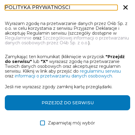
close
POLITYKA PRYWATNOŚCI
IN-1
Wyrażam zgodę na przetwarzanie danych przez O4b Sp. z
o.o. w celu korzystania z serwisu Przyjazne Deklaracje i
akceptuję Regulamin serwisu (szczegóły dostępne w
Regulaminie
oraz
Szczegółowej informacji o przetwarzaniu
danych osobowych przez O4b Sp. z o.o.
).
WYBIERZ JEDNĄ Z OPCJI
Zamykając ten komunikat (kliknięcie w przycisk
"Przejdź
Utwórz informację z wykorzystaniem kreatora online
do serwisu"
lub
"X"
wyrażasz zgodę na przetwarzanie
Twoich danych osobowych oraz akceptujesz regulamin
serwisu. Kliknij w link aby przejść do
regulaminu serwisu
Przywróć ostatnią informację
oraz
informacji o przetwarzaniu danych osobowych.
Jeśli nie wyrażasz zgody zamknij kartę przeglądarki.
Wczytaj informację z pliku roboczego DEK
Otrzymałem/am informację od współwłaściciela
PRZEJDŹ DO SERWISU
w formie pliku roboczego DEK
Zapamiętaj mój wybór