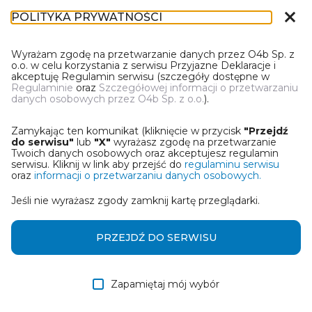
close
POLITYKA PRYWATNOŚCI
IN-1
Wyrażam zgodę na przetwarzanie danych przez O4b Sp. z
o.o. w celu korzystania z serwisu Przyjazne Deklaracje i
akceptuję Regulamin serwisu (szczegóły dostępne w
Regulaminie
oraz
Szczegółowej informacji o przetwarzaniu
danych osobowych przez O4b Sp. z o.o.
).
WYBIERZ JEDNĄ Z OPCJI
Zamykając ten komunikat (kliknięcie w przycisk
"Przejdź
Utwórz informację z wykorzystaniem kreatora online
do serwisu"
lub
"X"
wyrażasz zgodę na przetwarzanie
Twoich danych osobowych oraz akceptujesz regulamin
serwisu. Kliknij w link aby przejść do
regulaminu serwisu
Przywróć ostatnią informację
oraz
informacji o przetwarzaniu danych osobowych.
Jeśli nie wyrażasz zgody zamknij kartę przeglądarki.
Wczytaj informację z pliku roboczego DEK
Otrzymałem/am informację od współwłaściciela
PRZEJDŹ DO SERWISU
w formie pliku roboczego DEK
Zapamiętaj mój wybór