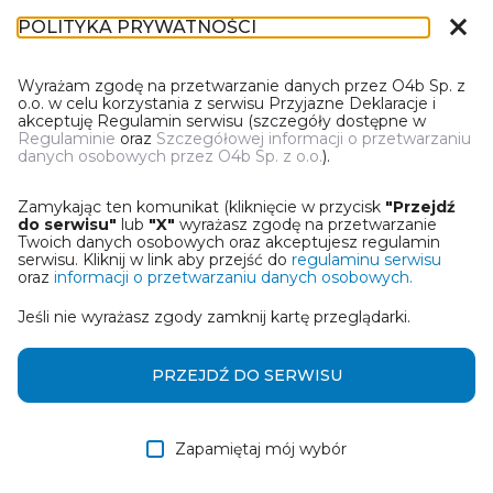
close
POLITYKA PRYWATNOŚCI
IN-1
Wyrażam zgodę na przetwarzanie danych przez O4b Sp. z
o.o. w celu korzystania z serwisu Przyjazne Deklaracje i
akceptuję Regulamin serwisu (szczegóły dostępne w
Regulaminie
oraz
Szczegółowej informacji o przetwarzaniu
danych osobowych przez O4b Sp. z o.o.
).
WYBIERZ JEDNĄ Z OPCJI
Zamykając ten komunikat (kliknięcie w przycisk
"Przejdź
Utwórz informację z wykorzystaniem kreatora online
do serwisu"
lub
"X"
wyrażasz zgodę na przetwarzanie
Twoich danych osobowych oraz akceptujesz regulamin
serwisu. Kliknij w link aby przejść do
regulaminu serwisu
Przywróć ostatnią informację
oraz
informacji o przetwarzaniu danych osobowych.
Jeśli nie wyrażasz zgody zamknij kartę przeglądarki.
Wczytaj informację z pliku roboczego DEK
Otrzymałem/am informację od współwłaściciela
PRZEJDŹ DO SERWISU
w formie pliku roboczego DEK
Zapamiętaj mój wybór