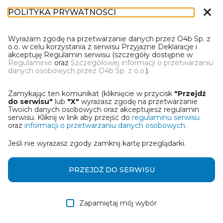
close
POLITYKA PRYWATNOŚCI
IN-1
Wyrażam zgodę na przetwarzanie danych przez O4b Sp. z
o.o. w celu korzystania z serwisu Przyjazne Deklaracje i
akceptuję Regulamin serwisu (szczegóły dostępne w
Regulaminie
oraz
Szczegółowej informacji o przetwarzaniu
danych osobowych przez O4b Sp. z o.o.
).
WYBIERZ JEDNĄ Z OPCJI
Zamykając ten komunikat (kliknięcie w przycisk
"Przejdź
Utwórz informację z wykorzystaniem kreatora online
do serwisu"
lub
"X"
wyrażasz zgodę na przetwarzanie
Twoich danych osobowych oraz akceptujesz regulamin
serwisu. Kliknij w link aby przejść do
regulaminu serwisu
Przywróć ostatnią informację
oraz
informacji o przetwarzaniu danych osobowych.
Jeśli nie wyrażasz zgody zamknij kartę przeglądarki.
Wczytaj informację z pliku roboczego DEK
Otrzymałem/am informację od współwłaściciela
PRZEJDŹ DO SERWISU
w formie pliku roboczego DEK
Zapamiętaj mój wybór