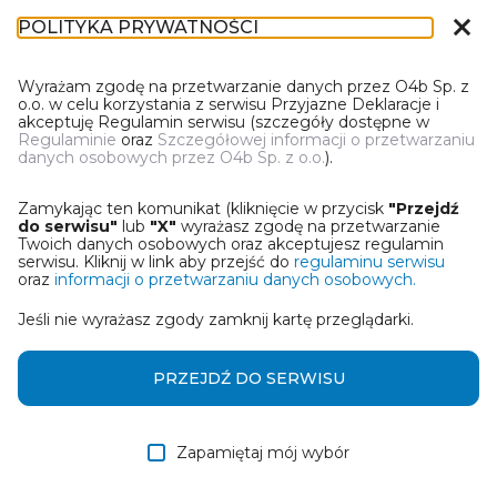
close
POLITYKA PRYWATNOŚCI
IN-1
Wyrażam zgodę na przetwarzanie danych przez O4b Sp. z
o.o. w celu korzystania z serwisu Przyjazne Deklaracje i
akceptuję Regulamin serwisu (szczegóły dostępne w
Regulaminie
oraz
Szczegółowej informacji o przetwarzaniu
danych osobowych przez O4b Sp. z o.o.
).
PIERWSZY RAZ W PRZYJAZNYCH
DEKLARACJACH?
Zamykając ten komunikat (kliknięcie w przycisk
"Przejdź
Mamy coś dla Ciebie! Zanim zaczniesz pracę z kreatorem
do serwisu"
lub
"X"
wyrażasz zgodę na przetwarzanie
informacji podatkowej zapoznaj się z tutorialami:
Twoich danych osobowych oraz akceptujesz regulamin
serwisu. Kliknij w link aby przejść do
regulaminu serwisu
oraz
informacji o przetwarzaniu danych osobowych.
Jeśli nie wyrażasz zgody zamknij kartę przeglądarki.
Jak wypełnić IN-1 w
Obejrzyj video
przypadku zgłoszenia
mieszkania?
PRZEJDŹ DO SERWISU
Zapamiętaj mój wybór
Jak wypełnić IN-1 w
Obejrzyj video
przypadku zgłoszenia