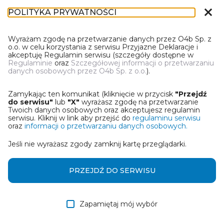
close
POLITYKA PRYWATNOŚCI
IN-1
Wyrażam zgodę na przetwarzanie danych przez O4b Sp. z
o.o. w celu korzystania z serwisu Przyjazne Deklaracje i
akceptuję Regulamin serwisu (szczegóły dostępne w
Regulaminie
oraz
Szczegółowej informacji o przetwarzaniu
danych osobowych przez O4b Sp. z o.o.
).
WYBIERZ JEDNĄ Z OPCJI
Zamykając ten komunikat (kliknięcie w przycisk
"Przejdź
Utwórz informację z wykorzystaniem kreatora online
do serwisu"
lub
"X"
wyrażasz zgodę na przetwarzanie
Twoich danych osobowych oraz akceptujesz regulamin
serwisu. Kliknij w link aby przejść do
regulaminu serwisu
Przywróć ostatnią informację
oraz
informacji o przetwarzaniu danych osobowych.
Jeśli nie wyrażasz zgody zamknij kartę przeglądarki.
Wczytaj informację z pliku roboczego DEK
Otrzymałem/am informację od współwłaściciela
PRZEJDŹ DO SERWISU
w formie pliku roboczego DEK
Zapamiętaj mój wybór