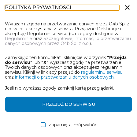
close
POLITYKA PRYWATNOŚCI
IN-1
Wyrażam zgodę na przetwarzanie danych przez O4b Sp. z
o.o. w celu korzystania z serwisu Przyjazne Deklaracje i
akceptuję Regulamin serwisu (szczegóły dostępne w
Regulaminie
oraz
Szczegółowej informacji o przetwarzaniu
danych osobowych przez O4b Sp. z o.o.
).
WYBIERZ JEDNĄ Z OPCJI
Zamykając ten komunikat (kliknięcie w przycisk
"Przejdź
Utwórz informację z wykorzystaniem kreatora online
do serwisu"
lub
"X"
wyrażasz zgodę na przetwarzanie
Twoich danych osobowych oraz akceptujesz regulamin
serwisu. Kliknij w link aby przejść do
regulaminu serwisu
Przywróć ostatnią informację
oraz
informacji o przetwarzaniu danych osobowych.
Jeśli nie wyrażasz zgody zamknij kartę przeglądarki.
Wczytaj informację z pliku roboczego DEK
Otrzymałem/am informację od współwłaściciela
PRZEJDŹ DO SERWISU
w formie pliku roboczego DEK
Zapamiętaj mój wybór