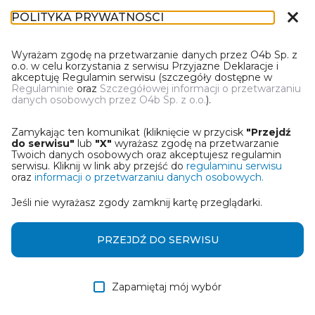
close
POLITYKA PRYWATNOŚCI
IN-1
Wyrażam zgodę na przetwarzanie danych przez O4b Sp. z
o.o. w celu korzystania z serwisu Przyjazne Deklaracje i
akceptuję Regulamin serwisu (szczegóły dostępne w
Regulaminie
oraz
Szczegółowej informacji o przetwarzaniu
danych osobowych przez O4b Sp. z o.o.
).
WYBIERZ JEDNĄ Z OPCJI
Zamykając ten komunikat (kliknięcie w przycisk
"Przejdź
Utwórz informację z wykorzystaniem kreatora online
do serwisu"
lub
"X"
wyrażasz zgodę na przetwarzanie
Twoich danych osobowych oraz akceptujesz regulamin
serwisu. Kliknij w link aby przejść do
regulaminu serwisu
Przywróć ostatnią informację
oraz
informacji o przetwarzaniu danych osobowych.
Jeśli nie wyrażasz zgody zamknij kartę przeglądarki.
Wczytaj informację z pliku roboczego DEK
Otrzymałem/am informację od współwłaściciela
PRZEJDŹ DO SERWISU
w formie pliku roboczego DEK
Zapamiętaj mój wybór