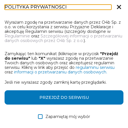
close
POLITYKA PRYWATNOŚCI
IN-1
Wyrażam zgodę na przetwarzanie danych przez O4b Sp. z
o.o. w celu korzystania z serwisu Przyjazne Deklaracje i
akceptuję Regulamin serwisu (szczegóły dostępne w
Regulaminie
oraz
Szczegółowej informacji o przetwarzaniu
danych osobowych przez O4b Sp. z o.o.
).
WYBIERZ JEDNĄ Z OPCJI
Zamykając ten komunikat (kliknięcie w przycisk
"Przejdź
Utwórz informację z wykorzystaniem kreatora online
do serwisu"
lub
"X"
wyrażasz zgodę na przetwarzanie
Twoich danych osobowych oraz akceptujesz regulamin
serwisu. Kliknij w link aby przejść do
regulaminu serwisu
Przywróć ostatnią informację
oraz
informacji o przetwarzaniu danych osobowych.
Jeśli nie wyrażasz zgody zamknij kartę przeglądarki.
Wczytaj informację z pliku roboczego DEK
Otrzymałem/am informację od współwłaściciela
PRZEJDŹ DO SERWISU
w formie pliku roboczego DEK
Zapamiętaj mój wybór