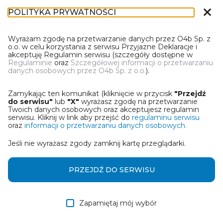
close
POLITYKA PRYWATNOŚCI
IN-1
Wyrażam zgodę na przetwarzanie danych przez O4b Sp. z
o.o. w celu korzystania z serwisu Przyjazne Deklaracje i
akceptuję Regulamin serwisu (szczegóły dostępne w
Regulaminie
oraz
Szczegółowej informacji o przetwarzaniu
danych osobowych przez O4b Sp. z o.o.
).
WYBIERZ JEDNĄ Z OPCJI
Zamykając ten komunikat (kliknięcie w przycisk
"Przejdź
Utwórz informację z wykorzystaniem kreatora online
do serwisu"
lub
"X"
wyrażasz zgodę na przetwarzanie
Twoich danych osobowych oraz akceptujesz regulamin
serwisu. Kliknij w link aby przejść do
regulaminu serwisu
Przywróć ostatnią informację
oraz
informacji o przetwarzaniu danych osobowych.
Jeśli nie wyrażasz zgody zamknij kartę przeglądarki.
Wczytaj informację z pliku roboczego DEK
Otrzymałem/am informację od współwłaściciela
PRZEJDŹ DO SERWISU
w formie pliku roboczego DEK
Zapamiętaj mój wybór