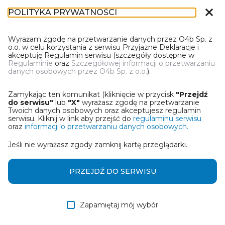
close
POLITYKA PRYWATNOŚCI
IN-1
Wyrażam zgodę na przetwarzanie danych przez O4b Sp. z
o.o. w celu korzystania z serwisu Przyjazne Deklaracje i
akceptuję Regulamin serwisu (szczegóły dostępne w
Regulaminie
oraz
Szczegółowej informacji o przetwarzaniu
danych osobowych przez O4b Sp. z o.o.
).
WYBIERZ JEDNĄ Z OPCJI
Zamykając ten komunikat (kliknięcie w przycisk
"Przejdź
Utwórz informację z wykorzystaniem kreatora online
do serwisu"
lub
"X"
wyrażasz zgodę na przetwarzanie
Twoich danych osobowych oraz akceptujesz regulamin
serwisu. Kliknij w link aby przejść do
regulaminu serwisu
Przywróć ostatnią informację
oraz
informacji o przetwarzaniu danych osobowych.
Jeśli nie wyrażasz zgody zamknij kartę przeglądarki.
Wczytaj informację z pliku roboczego DEK
Otrzymałem/am informację od współwłaściciela
PRZEJDŹ DO SERWISU
w formie pliku roboczego DEK
Zapamiętaj mój wybór