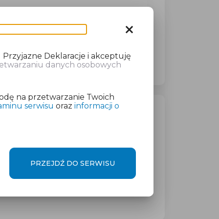
Obejrzyj video
close
 Przyjazne Deklaracje i akceptuję
rzetwarzaniu danych osobowych
odę na przetwarzanie Twoich
aminu serwisu
oraz
informacji o
PRZEJDŹ DO SERWISU