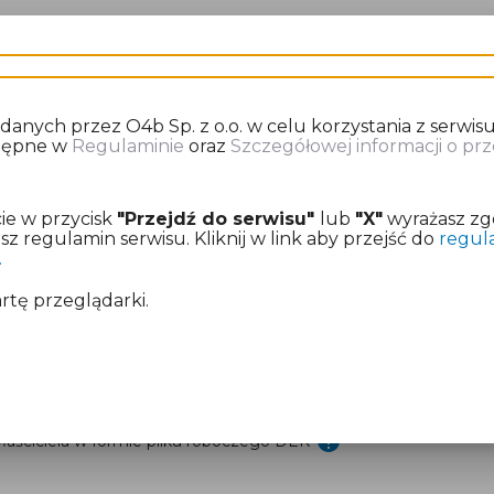
 wypełnić IN-1 w przypadku zgłoszenia działki?
nych przez O4b Sp. z o.o. w celu korzystania z serwisu
Sprawdź co przygotować zanim zaczniesz
stępne w
Regulaminie
oraz
Szczegółowej informacji o p
ie w przycisk
"Przejdź do serwisu"
lub
"X"
wyrażasz zg
 regulamin serwisu. Kliknij w link aby przejść do
regul
.
artę przeglądarki.
eatora online
 DEK
aściciela w formie pliku roboczego DEK