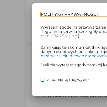
Działka
Jak
POLITYKA PRYWATNOŚCI
Wyrażam zgodę na przetwarzanie da
Regulamin serwisu (szczegóły do
przez O4b Sp. z o.o.
).
Zamykając ten komunikat (kliknięc
danych osobowych oraz akceptujesz
przetwarzaniu danych osobowych
WYBIERZ JEDNĄ Z OPCJI
Jeśli nie wyrażasz zgody zamknij k
Utwórz informację z wykorzystaniem kr
Przywróć ostatnią informację
Zapamiętaj mój wybór
Wczytaj informację z pliku roboczego
Otrzymałem/am informację od współwł