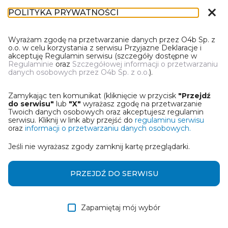
close
POLITYKA PRYWATNOŚCI
IR-1
Wyrażam zgodę na przetwarzanie danych przez O4b Sp. z
o.o. w celu korzystania z serwisu Przyjazne Deklaracje i
akceptuję Regulamin serwisu (szczegóły dostępne w
Regulaminie
oraz
Szczegółowej informacji o przetwarzaniu
danych osobowych przez O4b Sp. z o.o.
).
WYBIERZ JEDNĄ Z OPCJI
Zamykając ten komunikat (kliknięcie w przycisk
"Przejdź
Utwórz informację z wykorzystaniem kreatora online
do serwisu"
lub
"X"
wyrażasz zgodę na przetwarzanie
Twoich danych osobowych oraz akceptujesz regulamin
serwisu. Kliknij w link aby przejść do
regulaminu serwisu
Przywróć ostatnią informację
oraz
informacji o przetwarzaniu danych osobowych.
Jeśli nie wyrażasz zgody zamknij kartę przeglądarki.
Wczytaj informację z pliku roboczego DEK
Otrzymałem/am informację od współwłaściciela
PRZEJDŹ DO SERWISU
w formie pliku roboczego DEK
Zapamiętaj mój wybór