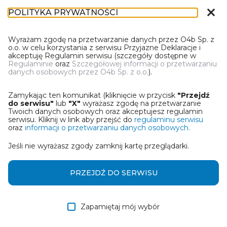
close
POLITYKA PRYWATNOŚCI
IR-1
Wyrażam zgodę na przetwarzanie danych przez O4b Sp. z
o.o. w celu korzystania z serwisu Przyjazne Deklaracje i
akceptuję Regulamin serwisu (szczegóły dostępne w
Regulaminie
oraz
Szczegółowej informacji o przetwarzaniu
danych osobowych przez O4b Sp. z o.o.
).
WYBIERZ JEDNĄ Z OPCJI
Zamykając ten komunikat (kliknięcie w przycisk
"Przejdź
Utwórz informację z wykorzystaniem kreatora online
do serwisu"
lub
"X"
wyrażasz zgodę na przetwarzanie
Twoich danych osobowych oraz akceptujesz regulamin
serwisu. Kliknij w link aby przejść do
regulaminu serwisu
Przywróć ostatnią informację
oraz
informacji o przetwarzaniu danych osobowych.
Jeśli nie wyrażasz zgody zamknij kartę przeglądarki.
Wczytaj informację z pliku roboczego DEK
Otrzymałem/am informację od współwłaściciela
PRZEJDŹ DO SERWISU
w formie pliku roboczego DEK
Zapamiętaj mój wybór