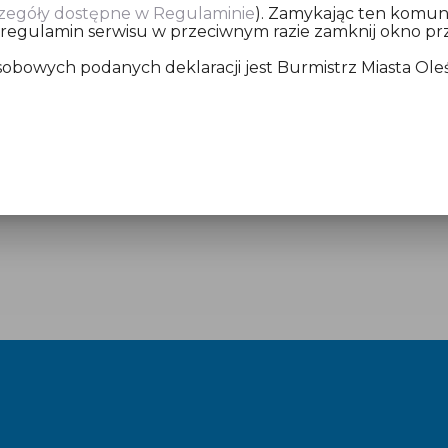
zegóły dostępne w Regulaminie
). Zamykając ten komuni
 regulamin serwisu w przeciwnym razie zamknij okno prz
bowych podanych deklaracji jest Burmistrz Miasta Oleśn