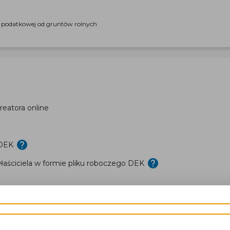
i podatkowej od gruntów rolnych
eatora online
 DEK
aściciela w formie pliku roboczego DEK