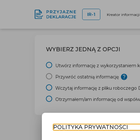
IR-1
Kreator informacj
WYBIERZ JEDNĄ Z OPCJI
Utwórz informację z wykorzystaniem kr
Przywróć ostatnią informację
Wczytaj informację z pliku roboczego
Otrzymałem/am informację od współwł
POLITYKA PRYWATNOŚCI