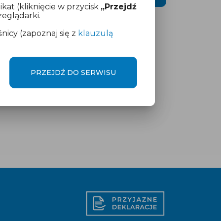
kat (kliknięcie w przycisk
„Przejdź
eglądarki.
icy (zapoznaj się z
klauzulą
PRZEJDŹ DO SERWISU