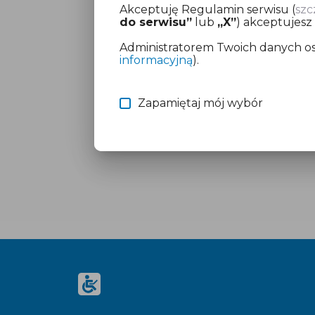
Akceptuję Regulamin serwisu (
szc
do serwisu”
lub
„X”
) akceptujesz
Administratorem Twoich danych oso
informacyjną
).
Zapamiętaj mój wybór