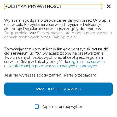
close
POLITYKA PRYWATNOŚCI
IR-1
Wyrażam zgodę na przetwarzanie danych przez O4b Sp. z
o.o. w celu korzystania z serwisu Przyjazne Deklaracje i
akceptuję Regulamin serwisu (szczegóły dostępne w
Regulaminie
oraz
Szczegółowej informacji o przetwarzaniu
danych osobowych przez O4b Sp. z o.o.
).
WYBIERZ JEDNĄ Z OPCJI
Zamykając ten komunikat (kliknięcie w przycisk
"Przejdź
Utwórz informację z wykorzystaniem kreatora online
do serwisu"
lub
"X"
wyrażasz zgodę na przetwarzanie
Twoich danych osobowych oraz akceptujesz regulamin
serwisu. Kliknij w link aby przejść do
regulaminu serwisu
Przywróć ostatnią informację
oraz
informacji o przetwarzaniu danych osobowych.
Jeśli nie wyrażasz zgody zamknij kartę przeglądarki.
Wczytaj informację z pliku roboczego DEK
Otrzymałem/am informację od współwłaściciela
PRZEJDŹ DO SERWISU
w formie pliku roboczego DEK
Zapamiętaj mój wybór