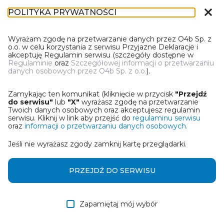
close
POLITYKA PRYWATNOŚCI
IR-1
Wyrażam zgodę na przetwarzanie danych przez O4b Sp. z
o.o. w celu korzystania z serwisu Przyjazne Deklaracje i
akceptuję Regulamin serwisu (szczegóły dostępne w
Regulaminie
oraz
Szczegółowej informacji o przetwarzaniu
danych osobowych przez O4b Sp. z o.o.
).
WYBIERZ JEDNĄ Z OPCJI
Zamykając ten komunikat (kliknięcie w przycisk
"Przejdź
Utwórz informację z wykorzystaniem kreatora online
do serwisu"
lub
"X"
wyrażasz zgodę na przetwarzanie
Twoich danych osobowych oraz akceptujesz regulamin
serwisu. Kliknij w link aby przejść do
regulaminu serwisu
Przywróć ostatnią informację
oraz
informacji o przetwarzaniu danych osobowych.
Jeśli nie wyrażasz zgody zamknij kartę przeglądarki.
Wczytaj informację z pliku roboczego DEK
Otrzymałem/am informację od współwłaściciela
PRZEJDŹ DO SERWISU
w formie pliku roboczego DEK
Zapamiętaj mój wybór