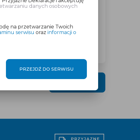
 Przyjazne Deklaracje i akceptuję
rzetwarzaniu danych osobowych
atkowej w wysokości
od 19 zł
netto
odę na przetwarzanie Twoich
aminu serwisu
oraz
informacji o
PRZEJDŹ DO SERWISU
DALEJ