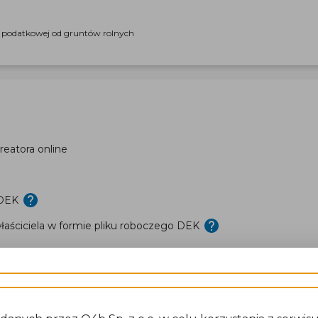
i podatkowej od gruntów rolnych
eatora online
 DEK
aściciela w formie pliku roboczego DEK