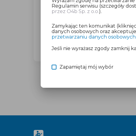
Wyrażam zgodę na przetwarzanie da
Regulamin serwisu (szczegóły do
przez O4b Sp. z o.o.
).
Dla wybranego miasta poprosimy C
(23,27 zł brutto).
Zamykając ten komunikat (kliknięc
Nie martw się o płatność, jeśli mas
danych osobowych oraz akceptujesz
przetwarzaniu danych osobowych
Więcej informacji znajdziesz w doku
Jeśli nie wyrażasz zgody zamknij k
Zapamiętaj mój wybór