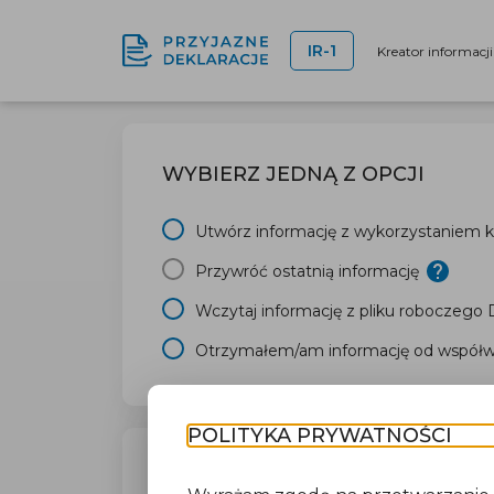
IR-1
Kreator informacj
WYBIERZ JEDNĄ Z OPCJI
Utwórz informację z wykorzystaniem kr
Przywróć ostatnią informację
Wczytaj informację z pliku roboczego
Otrzymałem/am informację od współwł
POLITYKA PRYWATNOŚCI
TWÓJ URZĄD