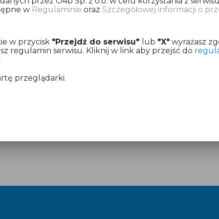
nych przez O4b Sp. z o.o. w celu korzystania z serwisu
stępne w
Regulaminie
oraz
Szczegółowej informacji o p
ię o dokonanie opłaty za przygotowanie informacji pod
ie w przycisk
"Przejdź do serwisu"
lub
"X"
wyrażasz zg
z już aktywny dostęp.
 regulamin serwisu. Kliknij w link aby przejść do
regul
.
mentach:
Regulamin
i
Cennik
artę przeglądarki.