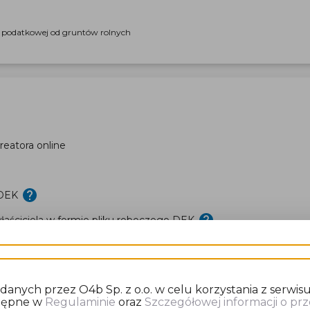
i podatkowej od gruntów rolnych
eatora online
 DEK
aściciela w formie pliku roboczego DEK
nych przez O4b Sp. z o.o. w celu korzystania z serwisu
stępne w
Regulaminie
oraz
Szczegółowej informacji o p