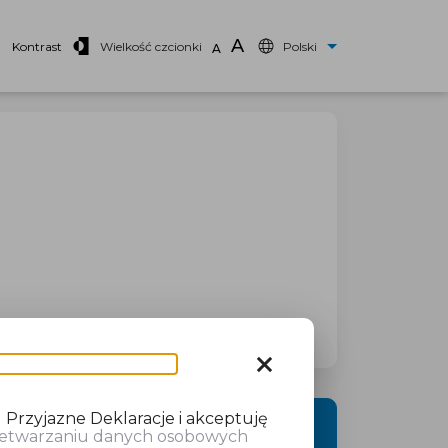
A
Kontrast
Wielkość czcionki
Polski
A
close
 Przyjazne Deklaracje i akceptuję
DALEJ
rzetwarzaniu danych osobowych