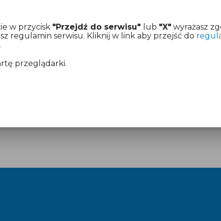
ie w przycisk
"Przejdź do serwisu"
lub
"X"
wyrażasz zg
 regulamin serwisu. Kliknij w link aby przejść do
regul
.
artę przeglądarki.