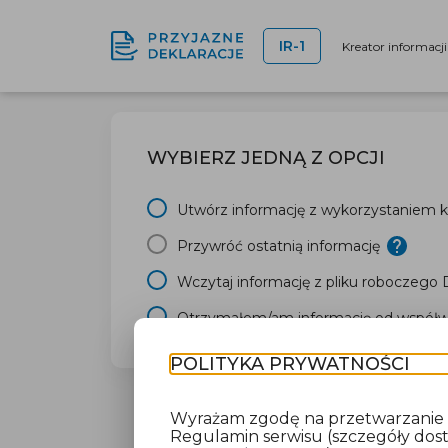
IR-1
Kreator informacj
WYBIERZ JEDNĄ Z OPCJI
Utwórz informację z wykorzystaniem kr
Przywróć ostatnią informację
Wczytaj informację z pliku roboczego
Otrzymałem/am informację od współwł
POLITYKA PRYWATNOŚCI
Wyrażam zgodę na przetwarzanie da
Regulamin serwisu (szczegóły do