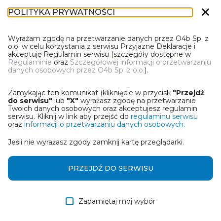
close
POLITYKA PRYWATNOŚCI
IR-1
Wyrażam zgodę na przetwarzanie danych przez O4b Sp. z
o.o. w celu korzystania z serwisu Przyjazne Deklaracje i
akceptuję Regulamin serwisu (szczegóły dostępne w
Regulaminie
oraz
Szczegółowej informacji o przetwarzaniu
danych osobowych przez O4b Sp. z o.o.
).
WYBIERZ JEDNĄ Z OPCJI
Zamykając ten komunikat (kliknięcie w przycisk
"Przejdź
Utwórz informację z wykorzystaniem kreatora online
do serwisu"
lub
"X"
wyrażasz zgodę na przetwarzanie
Twoich danych osobowych oraz akceptujesz regulamin
serwisu. Kliknij w link aby przejść do
regulaminu serwisu
Przywróć ostatnią informację
oraz
informacji o przetwarzaniu danych osobowych.
Jeśli nie wyrażasz zgody zamknij kartę przeglądarki.
Wczytaj informację z pliku roboczego DEK
Otrzymałem/am informację od współwłaściciela
PRZEJDŹ DO SERWISU
w formie pliku roboczego DEK
Zapamiętaj mój wybór