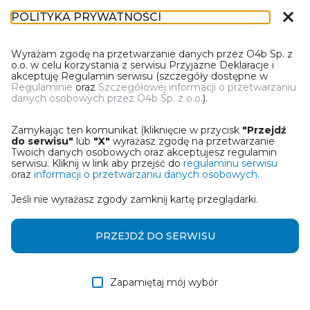
close
POLITYKA PRYWATNOŚCI
IR-1
Wyrażam zgodę na przetwarzanie danych przez O4b Sp. z
o.o. w celu korzystania z serwisu Przyjazne Deklaracje i
akceptuję Regulamin serwisu (szczegóły dostępne w
Regulaminie
oraz
Szczegółowej informacji o przetwarzaniu
danych osobowych przez O4b Sp. z o.o.
).
WYBIERZ JEDNĄ Z OPCJI
Zamykając ten komunikat (kliknięcie w przycisk
"Przejdź
Utwórz informację z wykorzystaniem kreatora online
do serwisu"
lub
"X"
wyrażasz zgodę na przetwarzanie
Twoich danych osobowych oraz akceptujesz regulamin
serwisu. Kliknij w link aby przejść do
regulaminu serwisu
Przywróć ostatnią informację
oraz
informacji o przetwarzaniu danych osobowych.
Jeśli nie wyrażasz zgody zamknij kartę przeglądarki.
Wczytaj informację z pliku roboczego DEK
Otrzymałem/am informację od współwłaściciela
PRZEJDŹ DO SERWISU
w formie pliku roboczego DEK
Zapamiętaj mój wybór
DALEJ