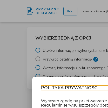
IR-1
Kreator informacj
WYBIERZ JEDNĄ Z OPCJI
Utwórz informację z wykorzystaniem kr
Przywróć ostatnią informację
Wczytaj informację z pliku roboczego
Otrzymałem/am informację od współwł
POLITYKA PRYWATNOŚCI
Wyrażam zgodę na przetwarzanie da
Regulamin serwisu (szczegóły do