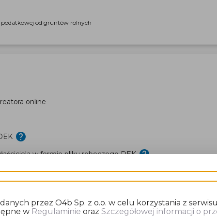
i podatkowej od gruntów rolnych
eatora online
 DEK
aściciela w formie pliku roboczego DEK
nych przez O4b Sp. z o.o. w celu korzystania z serwisu
stępne w
Regulaminie
oraz
Szczegółowej informacji o p