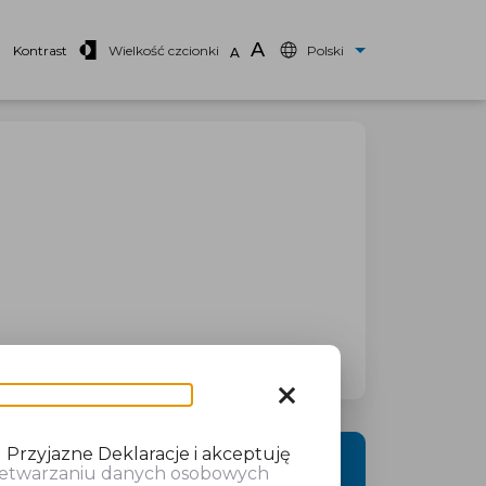
A
Kontrast
Wielkość czcionki
Polski
A
close
 Przyjazne Deklaracje i akceptuję
DALEJ
rzetwarzaniu danych osobowych