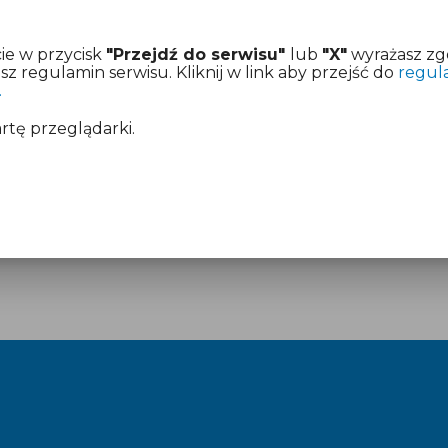
ie w przycisk
"Przejdź do serwisu"
lub
"X"
wyrażasz zg
 regulamin serwisu. Kliknij w link aby przejść do
regul
.
artę przeglądarki.