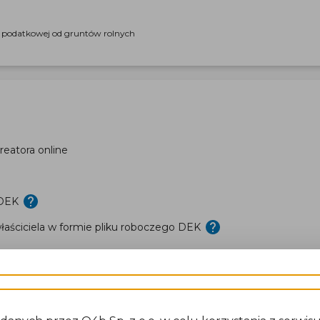
i podatkowej od gruntów rolnych
eatora online
 DEK
aściciela w formie pliku roboczego DEK