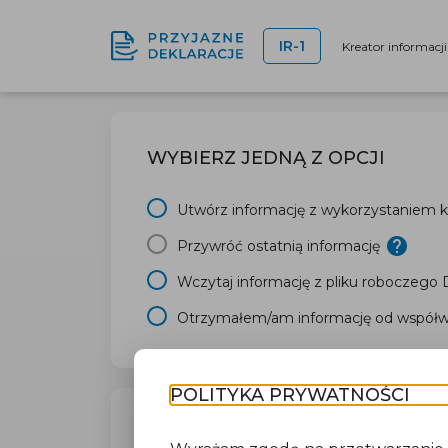
IR-1
Kreator informacj
WYBIERZ JEDNĄ Z OPCJI
Utwórz informację z wykorzystaniem kr
Przywróć ostatnią informację
Wczytaj informację z pliku roboczego
Otrzymałem/am informację od współwł
POLITYKA PRYWATNOŚCI
TWÓJ URZĄD