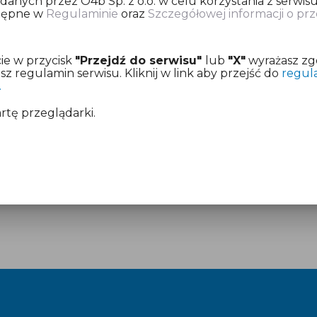
nych przez O4b Sp. z o.o. w celu korzystania z serwisu
stępne w
Regulaminie
oraz
Szczegółowej informacji o p
ię o dokonanie opłaty za przygotowanie informacji pod
ie w przycisk
"Przejdź do serwisu"
lub
"X"
wyrażasz zg
z już aktywny dostęp.
 regulamin serwisu. Kliknij w link aby przejść do
regul
.
mentach:
Regulamin
i
Cennik
artę przeglądarki.