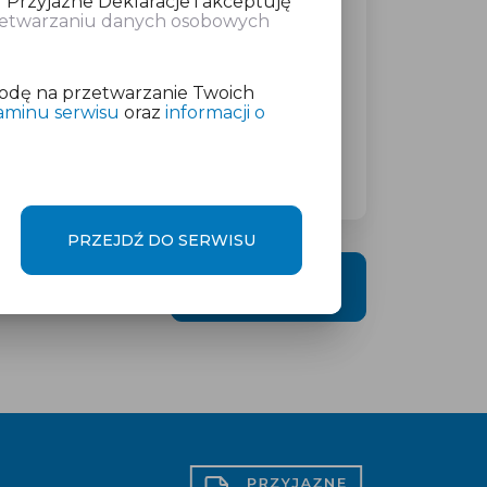
 Przyjazne Deklaracje i akceptuję
rzetwarzaniu danych osobowych
atkowej w wysokości
od 19 zł
netto
odę na przetwarzanie Twoich
aminu serwisu
oraz
informacji o
PRZEJDŹ DO SERWISU
DALEJ