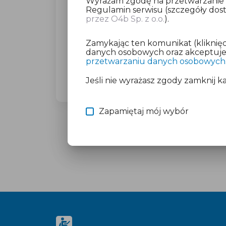
Wyrażam zgodę na przetwarzanie da
Regulamin serwisu (szczegóły do
przez O4b Sp. z o.o.
).
Dla wybranego miasta poprosimy C
(23,27 zł brutto).
Zamykając ten komunikat (kliknięc
Nie martw się o płatność, jeśli mas
danych osobowych oraz akceptujesz
przetwarzaniu danych osobowych
Więcej informacji znajdziesz w doku
Jeśli nie wyrażasz zgody zamknij k
Zapamiętaj mój wybór