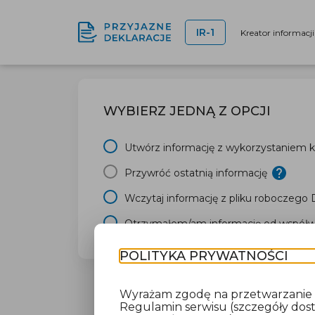
IR-1
Kreator informacj
WYBIERZ JEDNĄ Z OPCJI
Utwórz informację z wykorzystaniem kr
Przywróć ostatnią informację
Wczytaj informację z pliku roboczego
Otrzymałem/am informację od współwł
POLITYKA PRYWATNOŚCI
Wyrażam zgodę na przetwarzanie da
Regulamin serwisu (szczegóły do