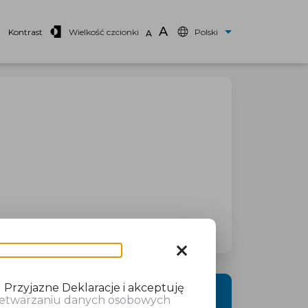
A
Kontrast
Wielkość czcionki
Polski
A
close
 Przyjazne Deklaracje i akceptuję
DALEJ
rzetwarzaniu danych osobowych