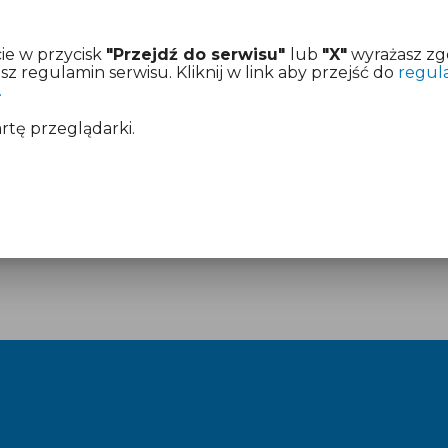
ie w przycisk
"Przejdź do serwisu"
lub
"X"
wyrażasz zg
 regulamin serwisu. Kliknij w link aby przejść do
regul
.
artę przeglądarki.