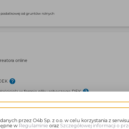
i podatkowej od gruntów rolnych
eatora online
 DEK
aściciela w formie pliku roboczego DEK
nych przez O4b Sp. z o.o. w celu korzystania z serwisu
stępne w
Regulaminie
oraz
Szczegółowej informacji o p