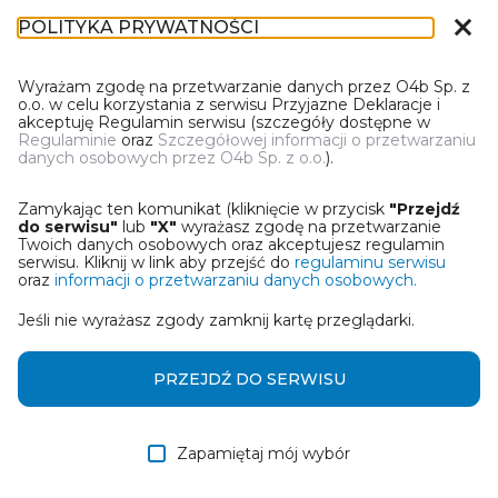
close
POLITYKA PRYWATNOŚCI
IR-1
Wyrażam zgodę na przetwarzanie danych przez O4b Sp. z
o.o. w celu korzystania z serwisu Przyjazne Deklaracje i
akceptuję Regulamin serwisu (szczegóły dostępne w
Regulaminie
oraz
Szczegółowej informacji o przetwarzaniu
danych osobowych przez O4b Sp. z o.o.
).
WYBIERZ JEDNĄ Z OPCJI
Zamykając ten komunikat (kliknięcie w przycisk
"Przejdź
Utwórz informację z wykorzystaniem kreatora online
do serwisu"
lub
"X"
wyrażasz zgodę na przetwarzanie
Twoich danych osobowych oraz akceptujesz regulamin
serwisu. Kliknij w link aby przejść do
regulaminu serwisu
Przywróć ostatnią informację
oraz
informacji o przetwarzaniu danych osobowych.
Jeśli nie wyrażasz zgody zamknij kartę przeglądarki.
Wczytaj informację z pliku roboczego DEK
Otrzymałem/am informację od współwłaściciela
PRZEJDŹ DO SERWISU
w formie pliku roboczego DEK
Zapamiętaj mój wybór