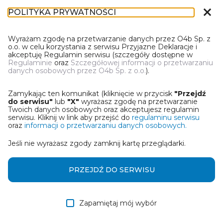
close
POLITYKA PRYWATNOŚCI
IR-1
Wyrażam zgodę na przetwarzanie danych przez O4b Sp. z
o.o. w celu korzystania z serwisu Przyjazne Deklaracje i
akceptuję Regulamin serwisu (szczegóły dostępne w
Regulaminie
oraz
Szczegółowej informacji o przetwarzaniu
danych osobowych przez O4b Sp. z o.o.
).
WYBIERZ JEDNĄ Z OPCJI
Zamykając ten komunikat (kliknięcie w przycisk
"Przejdź
Utwórz informację z wykorzystaniem kreatora online
do serwisu"
lub
"X"
wyrażasz zgodę na przetwarzanie
Twoich danych osobowych oraz akceptujesz regulamin
serwisu. Kliknij w link aby przejść do
regulaminu serwisu
Przywróć ostatnią informację
oraz
informacji o przetwarzaniu danych osobowych.
Jeśli nie wyrażasz zgody zamknij kartę przeglądarki.
Wczytaj informację z pliku roboczego DEK
Otrzymałem/am informację od współwłaściciela
PRZEJDŹ DO SERWISU
w formie pliku roboczego DEK
Zapamiętaj mój wybór