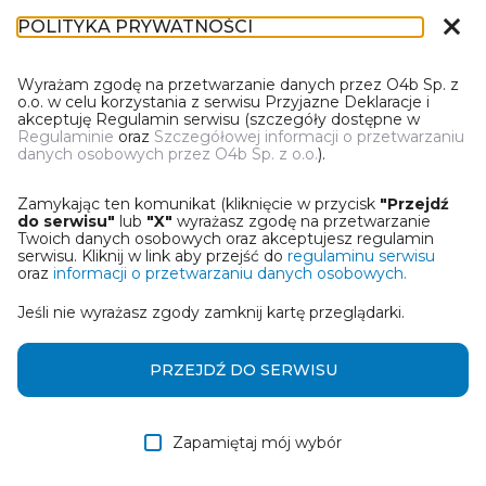
close
POLITYKA PRYWATNOŚCI
IR-1
Wyrażam zgodę na przetwarzanie danych przez O4b Sp. z
o.o. w celu korzystania z serwisu Przyjazne Deklaracje i
akceptuję Regulamin serwisu (szczegóły dostępne w
Regulaminie
oraz
Szczegółowej informacji o przetwarzaniu
danych osobowych przez O4b Sp. z o.o.
).
WYBIERZ JEDNĄ Z OPCJI
Zamykając ten komunikat (kliknięcie w przycisk
"Przejdź
Utwórz informację z wykorzystaniem kreatora online
do serwisu"
lub
"X"
wyrażasz zgodę na przetwarzanie
Twoich danych osobowych oraz akceptujesz regulamin
serwisu. Kliknij w link aby przejść do
regulaminu serwisu
Przywróć ostatnią informację
oraz
informacji o przetwarzaniu danych osobowych.
Jeśli nie wyrażasz zgody zamknij kartę przeglądarki.
Wczytaj informację z pliku roboczego DEK
Otrzymałem/am informację od współwłaściciela
PRZEJDŹ DO SERWISU
w formie pliku roboczego DEK
Zapamiętaj mój wybór
DALEJ